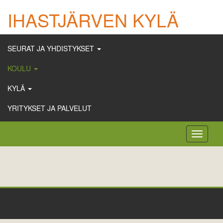
IHASTJÄRVEN KYLÄ
SEURAT JA YHDISTYKSET
KOULU
KYLÄ
YRITYKSET JA PALVELUT
Toggle
navigati