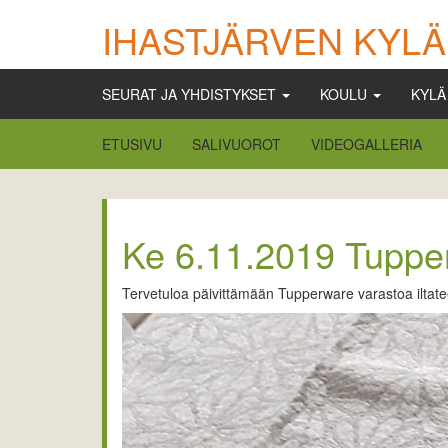
IHASTJÄRVEN KYLÄ
SEURAT JA YHDISTYKSET
KOULU
KYL
ETUSIVU
SALIVUOROT
VIDEOGALLERIA
Ke 6.11.2019 Tupper
Tervetuloa päivittämään Tupperware varastoa iltatee