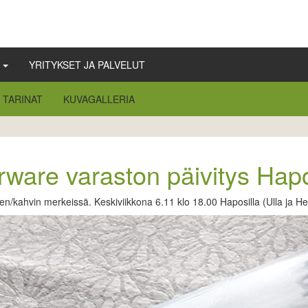
Ä
YRITYKSET JA PALVELUT
TARINAT
KUVAGALLERIA
ware varaston päivitys Hapo
n/kahvin merkeissä. Keskiviikkona 6.11 klo 18.00 Haposilla (Ulla ja He