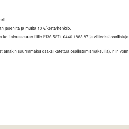
eli
n jäseniltä ja muilta 10 €/kerta/henkilö.
kotitalousseuran tilille FI36 5271 0440 1888 87 ja viitteeksi osallistujan
set ainakin suurimmaksi osaksi katettua osallistumismaksuilla), niin voi