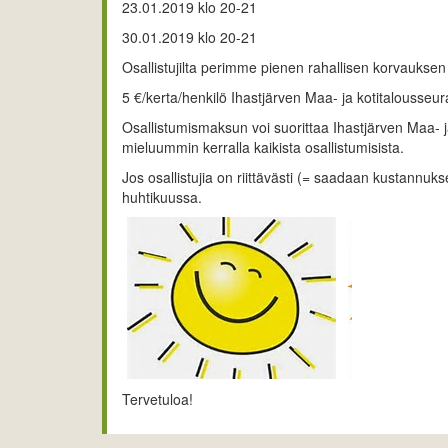
23.01.2019 klo 20-21
30.01.2019 klo 20-21
Osallistujilta perimme pienen rahallisen korvauksen 
5 €/kerta/henkilö Ihastjärven Maa- ja kotitalousseura
Osallistumismaksun voi suorittaa Ihastjärven Maa- ja 
mieluummin kerralla kaikista osallistumisista.
Jos osallistujia on riittävästi (= saadaan kustannuk
huhtikuussa.
Tervetuloa!