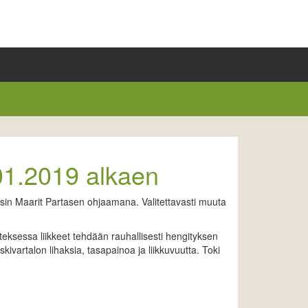
.01.2019 alkaen
uotsin Maarit Partasen ohjaamana. Valitettavasti muuta
ateksessa liikkeet tehdään rauhallisesti hengityksen
ivartalon lihaksia, tasapainoa ja liikkuvuutta. Toki