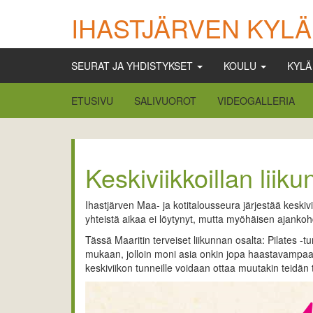
IHASTJÄRVEN KYLÄ
SEURAT JA YHDISTYKSET
KOULU
KYL
ETUSIVU
SALIVUOROT
VIDEOGALLERIA
Keskiviikkoillan liik
Ihastjärven Maa- ja kotitalousseura järjestää keskivi
yhteistä aikaa ei löytynyt, mutta myöhäisen ajankohd
Tässä Maaritin terveiset liikunnan osalta: Pilates -t
mukaan, jolloin moni asia onkin jopa haastavampaa ku
keskiviikon tunneille voidaan ottaa muutakin teidän