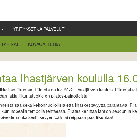
Ä
YRITYKSET JA PALVELUT
TARINAT
KUVAGALLERIA
untaa Ihastjärven koululla 16
ikkoillan liikuntaa. Liikunta on klo 20-21 Ihastjärven koululla Liikuntal
an takia liikuntatuokio on pilates-painotteista.
unneista saa sekä kehonhuollollisia että lihaskestävyyttä parantavia. Pil
in nopealla tempolla tehtäessä. Pilates kehittää lantion seudun ja kesk
 toiveidenmukaisesti, kevyempää tai reippaampaa liikuntaa!