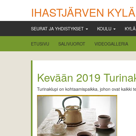
IHASTJÄRVEN KYLÄ
SEURAT JA YHDISTYKSET
KOULU
KYL
ETUSIVU
SALIVUOROT
VIDEOGALLERIA
Kevään 2019 Turinakl
Turinaklupi on kohtaamispaikka, johon ovat kaikki ter