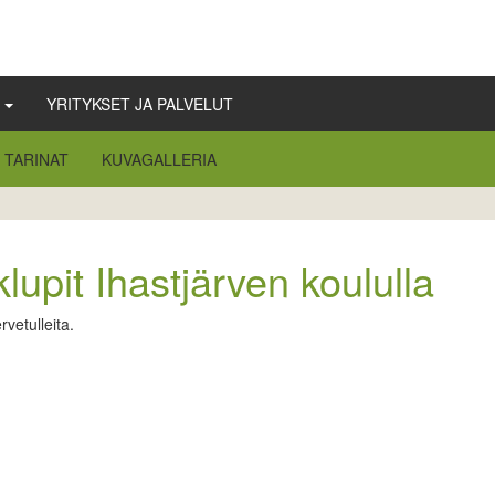
Ä
YRITYKSET JA PALVELUT
TARINAT
KUVAGALLERIA
upit Ihastjärven koululla
vetulleita.