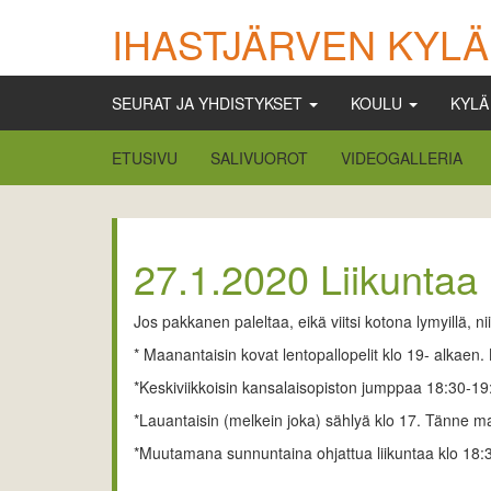
IHASTJÄRVEN KYLÄ
SEURAT JA YHDISTYKSET
KOULU
KYL
ETUSIVU
SALIVUOROT
VIDEOGALLERIA
27.1.2020 Liikuntaa 
Jos pakkanen paleltaa, eikä viitsi kotona lymyillä, n
* Maanantaisin kovat lentopallopelit klo 19- alkaen. K
*Keskiviikkoisin kansalaisopiston jumppaa 18:30-19
*Lauantaisin (melkein joka) sählyä klo 17. Tänne 
*Muutamana sunnuntaina ohjattua liikuntaa klo 18:30-