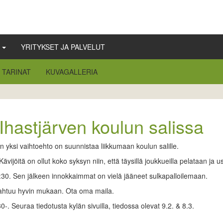
Ä
YRITYKSET JA PALVELUT
TARINAT
KUVAGALLERIA
Ihastjärven koulun salissa
iin yksi vaihtoehto on suunnistaa liikkumaan koulun salille.
ävijöitä on ollut koko syksyn niin, että täysillä joukkueilla pelataan ja 
:30. Sen jälkeen innokkaimmat on vielä jääneet sulkapalloilemaan.
mahtuu hyvin mukaan. Ota oma maila.
. Seuraa tiedotusta kylän sivuilla, tiedossa olevat 9.2. & 8.3.