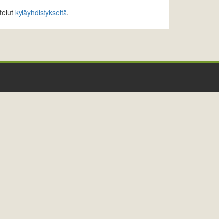
stelut
kyläyhdistykseltä
.