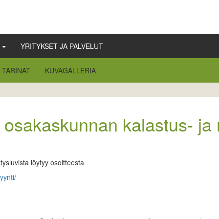
Ä
YRITYKSET JA PALVELUT
TARINAT
KUVAGALLERIA
osakaskunnan kalastus- ja 
sluvista löytyy osoitteesta
yynti/