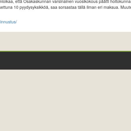
mioikaa, että Osakaskunnan varsinainen vuosikokous päätti hoitokunnan
settuna 10 pyydysyksikköä, saa sorsastaa tällä ilman eri maksua. Muu
innustus/