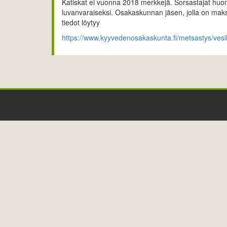
Katiskat ei vuonna 2018 merkkejä. Sorsastajat huo
luvanvaraiseksi. Osakaskunnan jäsen, jolla on mak
tiedot löytyy
https://www.kyyvedenosakaskunta.fi/metsastys/vesil