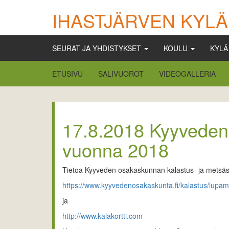
IHASTJÄRVEN KYLÄ
SEURAT JA YHDISTYKSET
KOULU
KYL
ETUSIVU
SALIVUOROT
VIDEOGALLERIA
17.8.2018 Kyyveden 
vuonna 2018
Tietoa Kyyveden osakaskunnan kalastus- ja metsästy
https://www.kyyvedenosakaskunta.fi/kalastus/lupam
ja
http://www.kalakortti.com